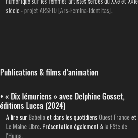
numérique sur les femmes artistes serbes du XXe et XXIè
siècle -
projet ARSFID [Ars-Femina-Identitas]
.
Publications & films d’animation
• « Dix lémuriens » avec Delphine Gosset,
éditions Lucca (2024)
A lire sur
Babelio
et dans les quotidiens
Ouest France
et
Le Maine Libre
. Présentation également à
la Fête de
l'Huma
.