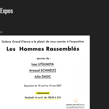
Expos
+